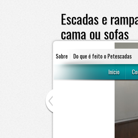
Escadas e rampa
cama ou sofas
Sobre
Do que é feito o Petescadas
escadas e rampas para cães subir em 
Início
Co