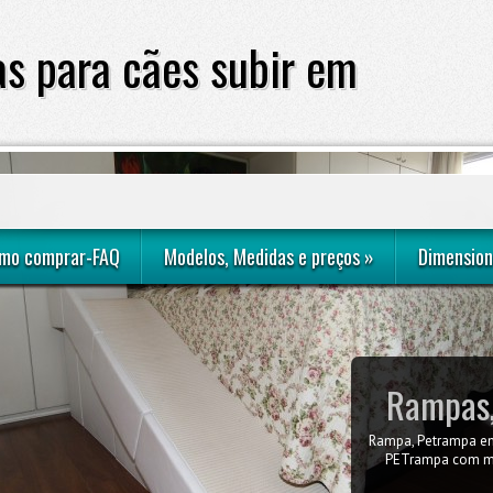
s para cães subir em
sofá ou cama
mo comprar-FAQ
Modelos, Medidas e preços
»
Dimension
Rampas,
Rampa, Petrampa em
Como obter a me
quarto do casal com
PETrampa com me