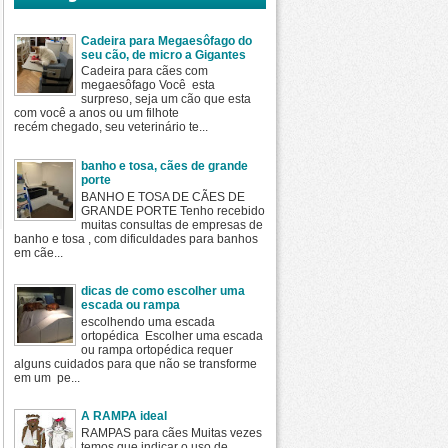
Cadeira para Megaesôfago do
seu cão, de micro a Gigantes
Cadeira para cães com
megaesôfago Você esta
surpreso, seja um cão que esta
com você a anos ou um filhote
recém chegado, seu veterinário te...
banho e tosa, cães de grande
porte
BANHO E TOSA DE CÃES DE
GRANDE PORTE Tenho recebido
muitas consultas de empresas de
banho e tosa , com dificuldades para banhos
em cãe...
dicas de como escolher uma
escada ou rampa
escolhendo uma escada
ortopédica Escolher uma escada
ou rampa ortopédica requer
alguns cuidados para que não se transforme
em um pe...
A RAMPA ideal
RAMPAS para cães Muitas vezes
temos que indicar o uso de