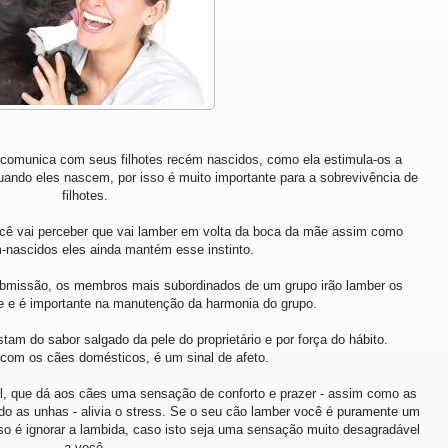
omunica com seus filhotes recém nascidos, como ela estimula-os a
uando eles nascem, por isso é muito importante para a sobrevivência de
filhotes.
cê vai perceber que vai lamber em volta da boca da mãe assim como
m-nascidos eles ainda mantém esse instinto.
bmissão, os membros mais subordinados de um grupo irão lamber os
 e é importante na manutenção da harmonia do grupo.
 do sabor salgado da pele do proprietário e por força do hábito.
 com os cães domésticos, é um sinal de afeto.
el, que dá aos cães uma sensação de conforto e prazer - assim como as
 as unhas - alivia o stress. Se o seu cão lamber você é puramente um
sso é ignorar a lambida, caso isto seja uma sensação muito desagradável
a você.