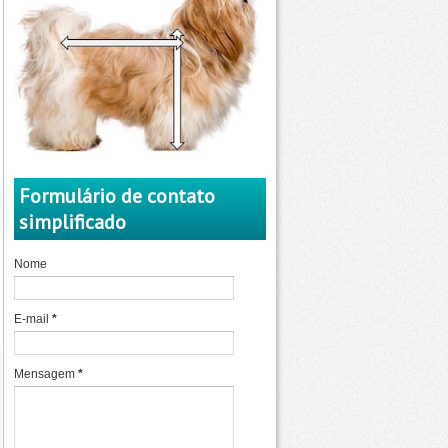
Formulário de contato
simplificado
Nome
E-mail
*
Mensagem
*