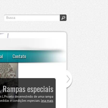
al
Contato
 Rampas especiais
Quarto de casal
 L Projeto desenvolvido de uma rampa
lhor opção para manter seu filhote no
 conforto e sem destruir a harmonia do
didas e condições especiais.
leia mais
ambiente.
leia mais