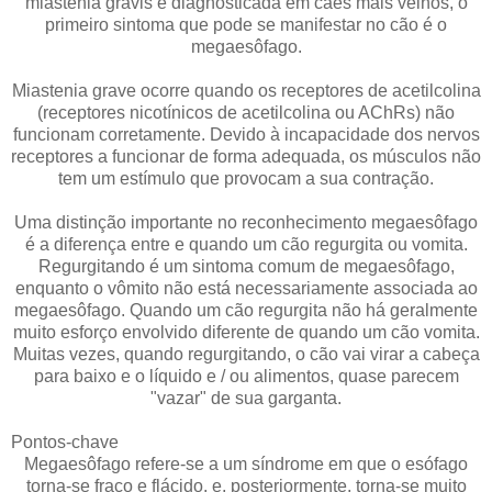
miastenia gravis é diagnosticada em cães mais velhos, o
primeiro sintoma que pode se manifestar no cão é o
megaesôfago.
Miastenia grave ocorre quando os receptores de acetilcolina
(receptores nicotínicos de acetilcolina ou AChRs) não
funcionam corretamente. Devido à incapacidade dos nervos
receptores a funcionar de forma adequada, os músculos não
tem um estímulo que provocam a sua contração.
Uma distinção importante no reconhecimento megaesôfago
é a diferença entre e quando um cão regurgita ou vomita.
Regurgitando é um sintoma comum de megaesôfago,
enquanto o vômito não está necessariamente associada ao
megaesôfago. Quando um cão regurgita não há geralmente
muito esforço envolvido diferente de quando um cão vomita.
Muitas vezes, quando regurgitando, o cão vai virar a cabeça
para baixo e o líquido e / ou alimentos, quase parecem
"vazar" de sua garganta.
Pontos-chave
Megaesôfago refere-se a um síndrome em que o esófago
torna-se fraco e flácido, e, posteriormente, torna-se muito