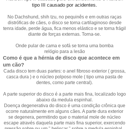
tipo III causado por acidentes.
No Dachshund, shih tzu, no pequinês e em outras raças
distróficas de cães, o disco se torna cartilaginoso desde
tenra idade, perde água, fica menos elástico e se torna frágil
diante de forças externas. Torna-se.
Onde pular de cama e sofá se torna uma bomba
relógio para a lesão
Como é que a hérnia de disco que acontece em
um cão?
Cada disco tem duas partes: o anel fibroso exterior ( grossa,
casca dura ) e o núcleo polposo mole ( tipo uma pasta de
dentes, como parte central).
A parte superior do disco é a parte mais fina, localizado logo
abaixo da medula espinhal.
Doença degenerativa do disco é uma condição crônica que
ocorre naturalmente em alguns cães. A parte dura exterior
se degenera, permitindo que o material mole de núcleo
escape através daquela parte mais fina superior, exercendo
pressão sobre ou um " beliscar " sobre a medula espinhal .