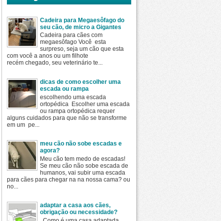
Cadeira para Megaesôfago do
seu cão, de micro a Gigantes
Cadeira para cães com
megaesôfago Você esta
surpreso, seja um cão que esta
com você a anos ou um filhote
recém chegado, seu veterinário te...
dicas de como escolher uma
escada ou rampa
escolhendo uma escada
ortopédica Escolher uma escada
ou rampa ortopédica requer
alguns cuidados para que não se transforme
em um pe...
meu cão não sobe escadas e
agora?
Meu cão tem medo de escadas!
Se meu cão não sobe escada de
humanos, vai subir uma escada
para cães para chegar na na nossa cama? ou
no...
adaptar a casa aos cães,
obrigação ou necessidade?
Como é uma casa adaptada