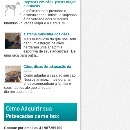
iliopsoas em cães, psoas major
e o iliacus
o músculo mais profundo e
estabilizador O músculo iliopsoas
é na verdade dois músculos
fundidos - o Psoas Major e o Iliacus. m...
sistema muscular dos cães
Mais musculoso do que nós, sem
nenhum esforço: os cães
herdaram uma anatomia
esportiva de seus ancestrais! De
uma raça para outra...
Cães, dicas de adaptação da
casa
Como adaptar a casa ao seu cão
Nossos animaizinhos durante
anos acompanham a família e
seus hábitos até que chega um
dia em que ele nã...
Como Adquirir sua
Petescadas cama box
Contate por email ou 41 987269100