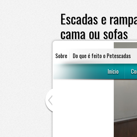
Escadas e rampa
cama ou sofas
Sobre
Do que é feito o Petescadas
escadas e rampas para cães subir em 
Início
Co