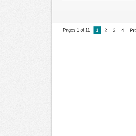
Pages 1 of 11
1
2
3
4
Pr