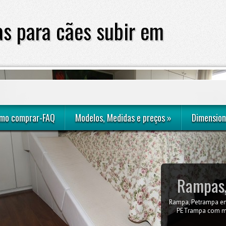
s para cães subir em
sofá ou cama
mo comprar-FAQ
Modelos, Medidas e preços
»
Dimension
Rampas,
Rampa, Petrampa em
Como obter a me
quarto do casal com
PETrampa com me