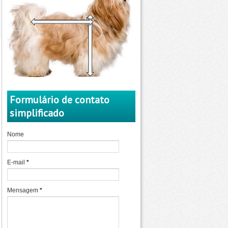
Formulário de contato
simplificado
Nome
E-mail
*
Mensagem
*