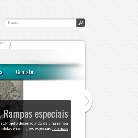
al
Contato
 Rampas especiais
Quarto de casal
 L Projeto desenvolvido de uma rampa
lhor opção para manter seu filhote no
 conforto e sem destruir a harmonia do
didas e condições especiais.
leia mais
ambiente.
leia mais