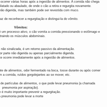
ocorrer várias horas após a ingestão de alimentos. A comida não chega
latado ou abaulado, de onde o cão a retira e regurgita novamente.
 não digerida, mas também pode ser revestida com muco.
az de reconhecer a regurgitação e distingui-la do vômito.
Vômitos:
um processo ativo, o cão vomita a comida pressionando o estômago e
traindo os músculos abdominais.
 não sinalizada, é um retorno passivo da alimentação.
r parte não digerida ou apenas parcialmente digerida.
te ocorre imediatamente após a ingestão de alimentos.
ente de alimentos, odor fermentado na boca, tosse durante ou após comer
m a comida, ruídos gorgolejantes ao se mover, etc.
 de partículas de alimentos, o que pode levar pneumonia (a chamada
pneumonia por aspiração).
e é muito importante prevenir a regurgitação.
 pneumonia pode levar a morte