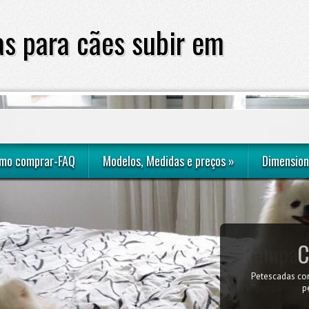
s para cães subir em
sofá ou cama
mo comprar-FAQ
Modelos, Medidas e preços
»
Dimension
Rampas,
Rampa, Petrampa em
PETrampa com me