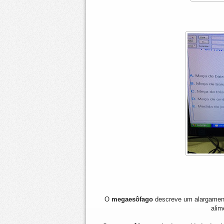
O
megaesôfago
descreve um alargamento
alim