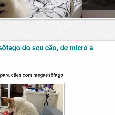
ôfago do seu cão, de micro a
 para cães com
megaesôfago