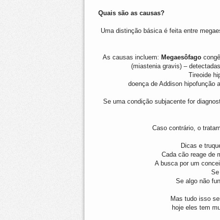
Quais são as causas?
Uma distinção básica é feita entre mega
As causas incluem:
Megaesôfago
congê
(miastenia gravis) – detectad
Tireoide hi
doença de Addison hipofunção a
Se uma condição subjacente for diagnos
Caso contrário, o trata
Dicas e truque
Cada cão reage de ma
A busca por um concei
Se
Se algo não fun
Mas tudo isso se
hoje eles tem m