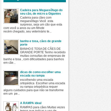
Cadeira para Megaesôfago do
seu cão, de micro a Gigantes
Cadeira para cães com
megaesôfago Você esta
surpreso, seja um cão que esta
com você a anos ou um filhote
recém chegado, seu veterinário te...
banho e tosa, cães de grande
porte
BANHO E TOSA DE CÃES DE
GRANDE PORTE Tenho recebido
muitas consultas de empresas de
banho e tosa , com dificuldades para banhos
em cãe...
dicas de como escolher uma
escada ou rampa
escolhendo uma escada
ortopédica Escolher uma escada
ou rampa ortopédica requer
alguns cuidados para que não se transforme
em um pe...
A RAMPA ideal
RAMPAS para cães Muitas vezes
temos que indicar o uso de