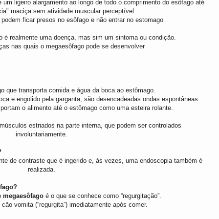
 um ligeiro alargamento ao longo de todo o comprimento do esôfago até
ia" maciça sem atividade muscular perceptível
 podem ficar presos no esôfago e não entrar no estomago
 é realmente uma doença, mas sim um sintoma ou condição.
ças nas quais o megaesôfago pode se desenvolver
go que transporta comida e água da boca ao estômago.
 boca e engolido pela garganta, são desencadeadas ondas espontâneas
nsportam o alimento até o estômago como uma esteira rolante.
 músculos estriados na parte interna, que podem ser controlados
involuntariamente.
?
nte de contraste que é ingerido e, às vezes, uma endoscopia também é
realizada.
fago?
o
megaesôfago
é o que se conhece como “regurgitação”.
cão vomita (“regurgita”) imediatamente após comer.