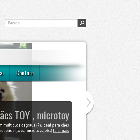
al
Contato
 Rampas especiais
 L Projeto desenvolvido de uma rampa
didas e condições especiais.
leia mais