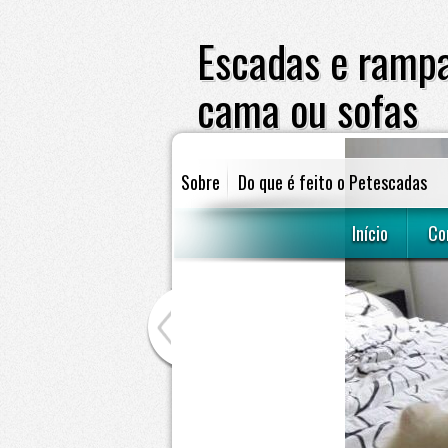
Escadas e rampa
cama ou sofas
Sobre
Do que é feito o Petescadas
escadas e rampas para cães subir em 
Início
Co