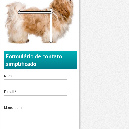
Formulário de contato
simplificado
Nome
E-mail
*
Mensagem
*