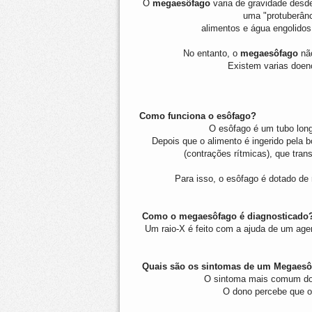
O
megaesôfago
varia de gravidade desde
uma "protuberânc
alimentos e água engolidos
No entanto, o
megaesôfago
não
Existem varias doen
Como funciona o esôfago?
O esôfago é um tubo lon
Depois que o alimento é ingerido pela
(contrações rítmicas), que tra
Para isso, o esôfago é dotado de
Como o megaesôfago é diagnosticado
Um raio-X é feito com a ajuda de um age
Quais são os sintomas de um Megaesô
O sintoma mais comum d
O dono percebe que o 