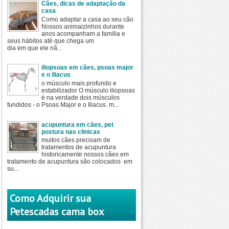
Cães, dicas de adaptação da
casa
Como adaptar a casa ao seu cão
Nossos animaizinhos durante
anos acompanham a família e
seus hábitos até que chega um
dia em que ele nã...
iliopsoas em cães, psoas major
e o iliacus
o músculo mais profundo e
estabilizador O músculo iliopsoas
é na verdade dois músculos
fundidos - o Psoas Major e o Iliacus. m...
acupuntura em cães, pet
postura nas clinicas
muitos cães precisam de
tratamentos de acupuntura
historicamente nossos cães em
tratamento de acupuntura são colocados em
su...
Como Adquirir sua
Petescadas cama box