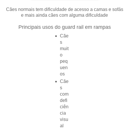
Cães normais tem dificuldade de acesso a camas e sofás
e mais ainda cães com alguma dificuldade
Principais usos do guard rail em rampas
Cãe
s
muit
o
peq
uen
os
Cãe
s
com
defi
ciên
cia
visu
al