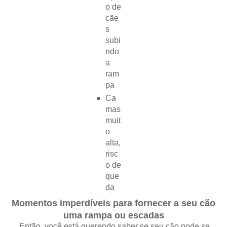
o de
cãe
s
subi
ndo
a
ram
pa
Ca
mas
muit
o
alta,
risc
o de
que
da
Momentos imperdíveis para fornecer a seu cão
uma rampa ou escadas
Então, você está querendo saber se seu cão pode se