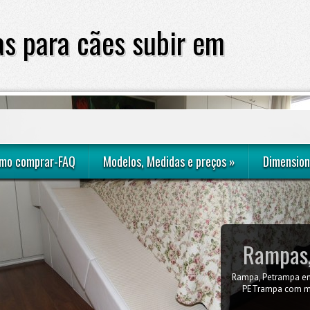
s para cães subir em
sofá ou cama
mo comprar-FAQ
Modelos, Medidas e preços
»
Dimension
Rampas,
Rampa, Petrampa em
Como obter a me
quarto do casal com
PETrampa com me