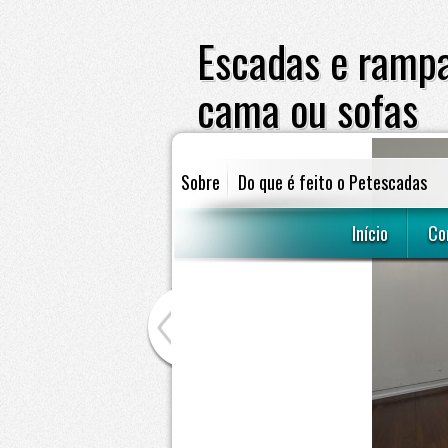
Escadas e rampa
cama ou sofas
Sobre
Do que é feito o Petescadas
escadas e rampas para cães subir em 
Início
Co