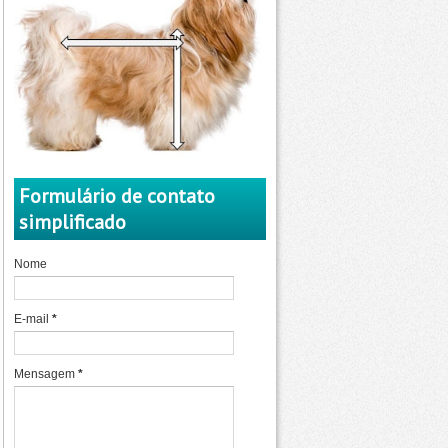
Formulário de contato
simplificado
Nome
E-mail
*
Mensagem
*