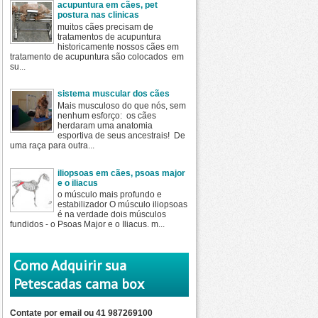
acupuntura em cães, pet
postura nas clinicas
muitos cães precisam de
tratamentos de acupuntura
historicamente nossos cães em
tratamento de acupuntura são colocados em
su...
sistema muscular dos cães
Mais musculoso do que nós, sem
nenhum esforço: os cães
herdaram uma anatomia
esportiva de seus ancestrais! De
uma raça para outra...
iliopsoas em cães, psoas major
e o iliacus
o músculo mais profundo e
estabilizador O músculo iliopsoas
é na verdade dois músculos
fundidos - o Psoas Major e o Iliacus. m...
Como Adquirir sua
Petescadas cama box
Contate por email ou 41 987269100