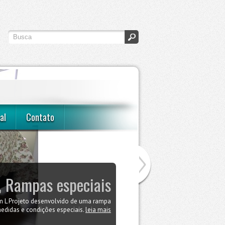
al
Contato
 Rampas especiais
Quarto de casal
 L Projeto desenvolvido de uma rampa
lhor opção para manter seu filhote no
 conforto e sem destruir a harmonia do
didas e condições especiais.
leia mais
ambiente.
leia mais