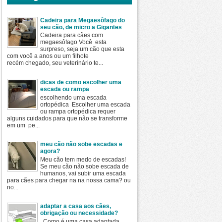
Cadeira para Megaesôfago do
seu cão, de micro a Gigantes
Cadeira para cães com
megaesôfago Você esta
surpreso, seja um cão que esta
com você a anos ou um filhote
recém chegado, seu veterinário te...
dicas de como escolher uma
escada ou rampa
escolhendo uma escada
ortopédica Escolher uma escada
ou rampa ortopédica requer
alguns cuidados para que não se transforme
em um pe...
meu cão não sobe escadas e
agora?
Meu cão tem medo de escadas!
Se meu cão não sobe escada de
humanos, vai subir uma escada
para cães para chegar na na nossa cama? ou
no...
adaptar a casa aos cães,
obrigação ou necessidade?
Como é uma casa adaptada