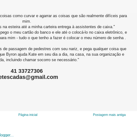
isas como curvar e agarrar as coisas que são realmente difíceis para
mim.
na esteira até a minha carteira entrega à assistentes de caixa."
u pego o meu cartão do banco e ele até o colocá-lo no caixa eletrônico, e
 para mim - tudo o que tenho a fazer é colocar o meu número de senha .
es de passagem de pedestres com seu nariz, e pega qualquer coisa que
que Byron ajuda Kate em seu dia a dia, na casa, na sua organização e
da, incluindo chamar socorro se necessário."
41 33727306
etescadas@gmail.com
Página inicial
Postagem mais antiga