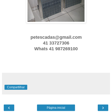
petescadas@gmail.com
41 33727306
Whats 41 987269100
Compartilhar
‹
›
Página inicial