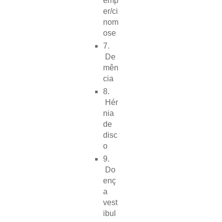
emp
er/ci
nom
ose
7.
De
mên
cia
8.
Hér
nia
de
disc
o
9.
Do
enç
a
vest
ibul