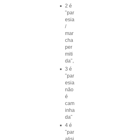
2 é
"par
esia
/
mar
cha
per
miti
da",
3 é
"par
esia
não
é
cam
inha
da"
4 é
"par
alisi