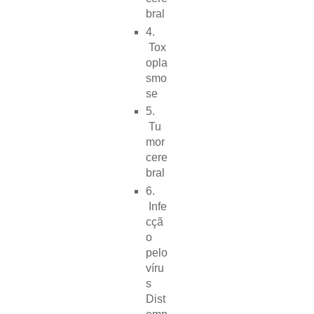
bral
4.
Tox
opla
smo
se
5.
Tu
mor
cere
bral
6.
Infe
cçã
o
pelo
víru
s
Dist