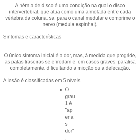
A hérnia de disco é uma condição na qual o disco
intervertebral, que atua como uma almofada entre cada
vértebra da coluna, sai para o canal medular e comprime o
nervo (medula espinhal).
Sintomas e características
O único sintoma inicial é a dor, mas, à medida que progride,
as patas traseiras se enredam e, em casos graves, paralisa
completamente, dificultando a micção ou a defecação.
A lesão é classificadas em 5 níveis.
O
grau
1 é
"ap
ena
s
dor"
,