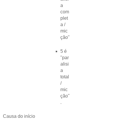
a
com
plet
a /
mic
ção"
5 é
"par
alisi
a
total
/
mic
ção"
.
Causa do início