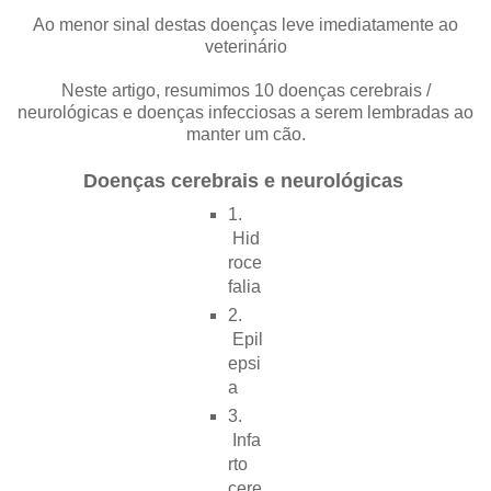
Ao menor sinal destas doenças leve imediatamente ao
veterinário
Neste artigo, resumimos 10 doenças cerebrais /
neurológicas e doenças infecciosas a serem lembradas ao
manter um cão.
Doenças cerebrais e neurológicas
1.
Hid
roce
falia
2.
Epil
epsi
a
3.
Infa
rto
cere