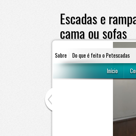
Escadas e rampa
cama ou sofas
Sobre
Do que é feito o Petescadas
escadas e rampas para cães subir em 
Início
Co