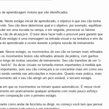
s de aprendizagem motora que são identificados.
vo
. Neste estágio inicial de aprendizado, o objetivo é que seu cão tenha
do. Seu cão deve determinar qual é o objetivo, por exemplo, equilibrar-
subir em uma escada ou rampa, e em seguida, processar os fatores
 cão de alcançá-lo. O tutor deve fazer todo o possível para garantir que
 Este estágio é uma mensagem na entrada visual e na tentativa e erro da
da do aprendizado e ocorre durante a própria sessão de treinamento.
ivo
. Nesse estágio, os movimentos do seu cão se tornam mais refinados
ue os movimentos brutos são refinados através da prática, com ganhos
ao longo de muitas sessões de treinamento. Seu cão transfere de um “o
o fazê-lo”. As dicas visuais se tornarão menos importantes à medida que
s importantes, pois seu cão começará a se concentrar mais em como seu
 sendo sentida nas articulações e músculos. Quanto mais prática, mais
vimento até o seu cão atingir um pico estável, o terceiro estágio.
mo
em que os movimentos se tornam quase automáticos. É nesse nível
vimento em praticamente qualquer ambiente com muito pouco esforço
, em comparação com o primeiro estágio.
nte como andar de bicicleta ou dirigir, no começo você tem que pensar
 com o tempo tudo passa a ser automático