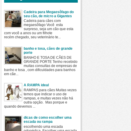
Cadeira para Megaesôfago do
seu cão, de micro a Gigantes
Cadeira para cães com
megaesôfago Você esta
surpreso, seja um cão que esta
com você a anos ou um filhote
recém chegado, seu veterinário te...
banho e tosa, cães de grande
porte
BANHO E TOSA DE CÃES DE
GRANDE PORTE Tenho recebido
muitas consultas de empresas de
banho e tosa , com dificuldades para banhos
em cãe...
A RAMPA ideal
RAMPAS para cães Muitas vezes
temos que indicar o uso de
rampas, e muitas vezes não há
outra opção. Mas porque e
quando devemos ...
dicas de como escolher uma
escada ou rampa
escolhendo uma escada
ortopédica Escolher uma escada