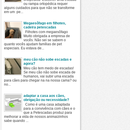
ou rampa ortopédica requer
alguns cuidados para que não se transforme
em um pe...
Megaesôfago em filhotes,
cadeira petescadas
Filhotes com megaesôfago
Muito obrigada a empresa de
vocês. Não sei se sabem o
quanto vocês ajudam famílias de pet
especiais. Eu estava de...
meu cão não sobe escadas e
agora?
Meu cão tem medo de escadas!
Se meu cão não sobe escada de
humanos, vai subir uma escada
para cães para chegar na na nossa cama? ou
no...
adaptar a casa aos cães,
obrigação ou necessidade?
Como é uma casa adaptada
para a convivência com cães e o
que a Petescadas produz para
melhorar a vida de nossos animaizinhos
sabe quando ...