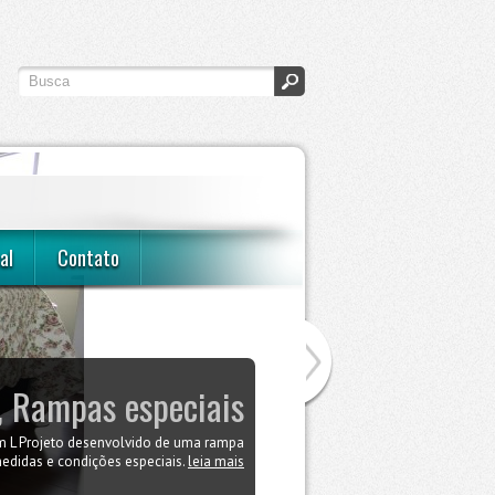
al
Contato
 Rampas especiais
Quarto de casal
 L Projeto desenvolvido de uma rampa
lhor opção para manter seu filhote no
 conforto e sem destruir a harmonia do
didas e condições especiais.
leia mais
ambiente.
leia mais