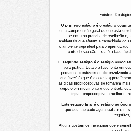
Existem 3 estágio
O primeiro estágio é o estágio cogniti
uma compreensão geral do que está envolvi
se em uma prancha de oscilação e, 
ambientais que afetam a capacidade do seu
o ambiente seja ideal para o aprendizado.
parte do seu cão. Esta é a fase rápi
O segundo estágio é o estágio associat
pela prática. Esta é a fase lenta em q
pequenos e estáveis ​​se desenvolvendo 
que fazer” (o que é o objetivo) para “com
as dicas proprioceptivas se tornarem mai
corpo é em movimento e que entrada está
inputs proprioceptivo e melhor o mo
Este estágio final é o estágio autôno
que seu cão pode agora realizar o mo
cognitivo
Alguns gostam de mencionar que é semelha
o que fazer