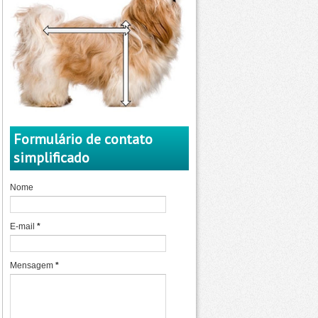
Formulário de contato
simplificado
Nome
E-mail
*
Mensagem
*