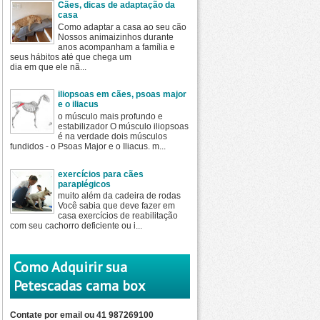
Cães, dicas de adaptação da
casa
Como adaptar a casa ao seu cão
Nossos animaizinhos durante
anos acompanham a família e
seus hábitos até que chega um
dia em que ele nã...
iliopsoas em cães, psoas major
e o iliacus
o músculo mais profundo e
estabilizador O músculo iliopsoas
é na verdade dois músculos
fundidos - o Psoas Major e o Iliacus. m...
exercícios para cães
paraplégicos
muito além da cadeira de rodas
Você sabia que deve fazer em
casa exercícios de reabilitação
com seu cachorro deficiente ou i...
Como Adquirir sua
Petescadas cama box
Contate por email ou 41 987269100