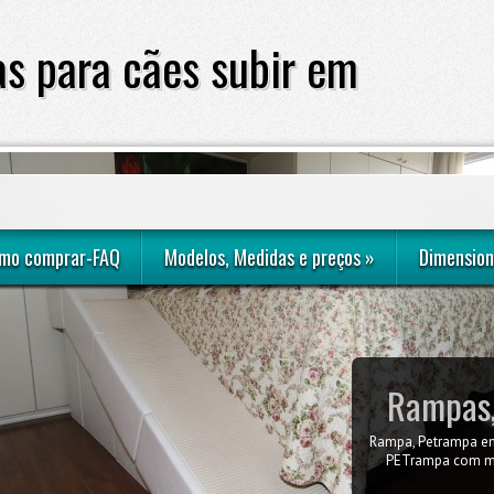
s para cães subir em
sofá ou cama
mo comprar-FAQ
Modelos, Medidas e preços
»
Dimension
Rampas,
Rampa, Petrampa em
Como obter a me
quarto do casal com
PETrampa com me