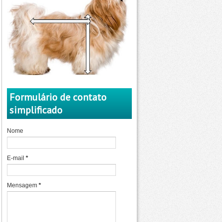
Formulário de contato
simplificado
Nome
E-mail
*
Mensagem
*