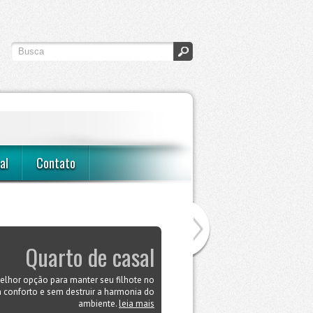
al
Contato
Quarto de casal
lhor opção para manter seu filhote no
 conforto e sem destruir a harmonia do
ambiente.
leia mais