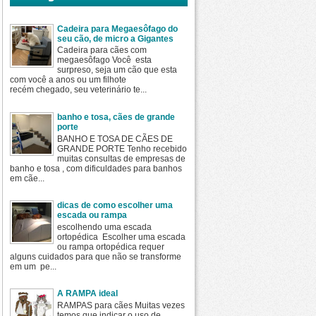
Cadeira para Megaesôfago do
seu cão, de micro a Gigantes
Cadeira para cães com
megaesôfago Você esta
surpreso, seja um cão que esta
com você a anos ou um filhote
recém chegado, seu veterinário te...
banho e tosa, cães de grande
porte
BANHO E TOSA DE CÃES DE
GRANDE PORTE Tenho recebido
muitas consultas de empresas de
banho e tosa , com dificuldades para banhos
em cãe...
dicas de como escolher uma
escada ou rampa
escolhendo uma escada
ortopédica Escolher uma escada
ou rampa ortopédica requer
alguns cuidados para que não se transforme
em um pe...
A RAMPA ideal
RAMPAS para cães Muitas vezes
temos que indicar o uso de