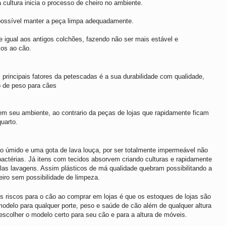
cultura inicia o processo de cheiro no ambiente.
possível manter a peça limpa adequadamente.
 igual aos antigos colchões, fazendo não ser mais estável e
cos ao cão.
principais fatores da petescadas é a sua durabilidade com qualidade,
o de peso para cães
m seu ambiente, ao contrario da peças de lojas que rapidamente ficam
uarto.
no úmido e uma gota de lava louça, por ser totalmente impermeável não
bactérias. Já itens com tecidos absorvem criando culturas e rapidamente
las lavagens. Assim plásticos de má qualidade quebram possibilitando a
iro sem possibilidade de limpeza.
 riscos para o cão ao comprar em lojas é que os estoques de lojas são
delo para qualquer porte, peso e saúde de cão além de qualquer altura
scolher o modelo certo para seu cão e para a altura de móveis.