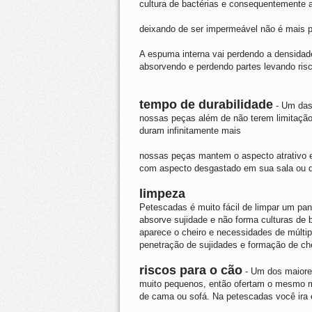
cultura de bactérias e consequentemente a 
deixando de ser impermeável não é mais 
A espuma interna vai perdendo a densidade
absorvendo e perdendo partes levando ris
tempo de durabilidade
- Um das 
nossas peças além de não terem limitaçã
duram infinitamente mais
nossas peças mantem o aspecto atrativo e
com aspecto desgastado em sua sala ou q
limpeza
Petescadas é muito fácil de limpar um pa
absorve sujidade e não forma culturas de 
aparece o cheiro e necessidades de múltip
penetração de sujidades e formação de che
riscos para o cão
- Um dos maiores
muito pequenos, então ofertam o mesmo mo
de cama ou sofá. Na petescadas você ira e