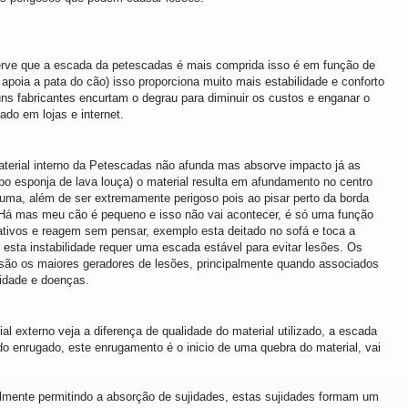
rve que a escada da petescadas é mais comprida isso é em função de
poia a pata do cão) isso proporciona muito mais estabilidade e conforto
uns fabricantes encurtam o degrau para diminuir os custos e enganar o
ado em lojas e internet.
aterial interno da Petescadas não afunda mas absorve impacto já as
po esponja de lava louça) o material resulta em afundamento no centro
uma, além de ser extremamente perigoso pois ao pisar perto da borda
es, Há mas meu cão é pequeno e isso não vai acontecer, é só uma função
tivos e reagem sem pensar, exemplo esta deitado no sofá e toca a
sta instabilidade requer uma escada estável para evitar lesões. Os
são os maiores geradores de lesões, principalmente quando associados
idade e doenças.
ial externo veja a diferença de qualidade do material utilizado, a escada
do enrugado, este enrugamento é o inicio de uma quebra do material, vai
almente permitindo a absorção de sujidades, estas sujidades formam um