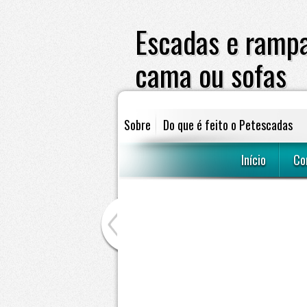
Escadas e rampa
cama ou sofas
Sobre
Do que é feito o Petescadas
escadas e rampas para cães subir em 
Início
Co