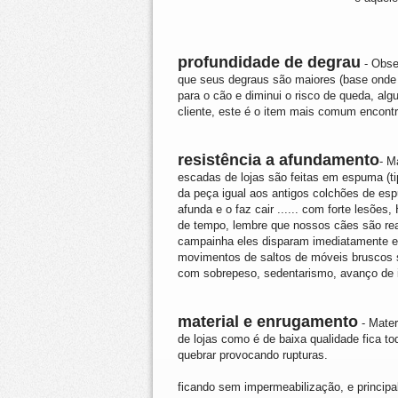
profundidade de degrau
- Obse
que seus degraus são maiores (base onde a
para o cão e diminui o risco de queda, alg
cliente, este é o item mais comum encontr
resistência a afundamento
- M
escadas de lojas são
feitas em espuma (ti
da peça igual aos antigos colchões de esp
afunda e o faz cair ...... com forte lesõ
de tempo, lembre que nossos cães são rea
campainha eles disparam imediatamente e e
movimentos de saltos de móveis bruscos 
com sobrepeso, sedentarismo, avanço de 
material e enrugamento
- Mater
de lojas como é de baixa qualidade fica to
quebrar provocando rupturas.
ficando sem impermeabilização, e princip