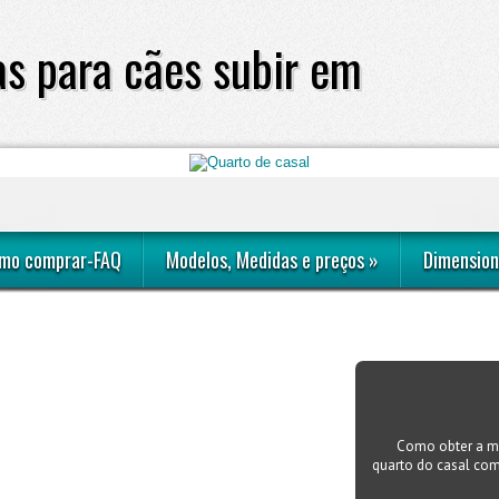
s para cães subir em
sofá ou cama
mo comprar-FAQ
Modelos, Medidas e preços
»
Dimension
Como obter a me
quarto do casal com